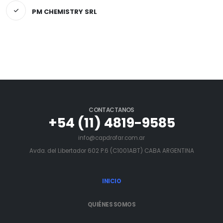
PM CHEMISTRY SRL
CONTACTANOS
+54 (11) 4819-9585
info@capdrofar.com.ar
Avda. del Libertador 602 P.6 (C1001ABT) CABA ARGENTINA
INICIO
QUIÉNES SOMOS